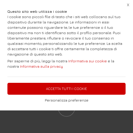
X
Questo sito web utilizza i cookie
I cookie sono piccoli file di testo che i siti web collocano sul tuo
dispositivo durante la navigazione. Le informazioni in essi
contenute possono riguardare te, le tue preferenze o il tuo
dispositivo ma non ti identificano sotto il profilo personale. Puoi
liberamente prestare, rifiutare o revocare il tuo consenso in
qualsiasi momento, personalizzando le tue preferenze. La scelta
di accettare tutti i cookie ti offre certamente la completezza di
navigazione di questo sito web.
Per saperne di più, leggi la nostra
Informativa sui cookie
e la
nostra
Informativa sulla privacy
ACCETTA TUTTI I COOKIE
Personalizza preferenze