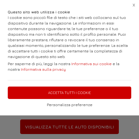
X
Questo sito web utilizza i cookie
I cookie sono piccoli file di testo che i siti web collocano sul tuo
dispositivo durante la navigazione. Le informazioni in essi
contenute possono riguardare te, le tue preferenze o il tuo
Stil
auto, dove
Benvenuti in
dispositivo ma non ti identificano sotto il profilo personale. Puoi
liberamente prestare, rifiutare o revocare il tuo consenso in
qualsiasi momento, personalizzando le tue preferenze. La scelta
viaggia la convenienza.
di accettare tutti i cookie ti offre certamente la completezza di
navigazione di questo sito web.
Esplora la nostra vasta gamma di
Per saperne di più, leggi la nostra
Informativa sui cookie
e la
nostra
Informativa sulla privacy
Auto e Fuoristrada Nuove o
Usate
ACCETTA TUTTI I COOKIE
Personalizza preferenze
VISUALIZZA TUTTE LE AUTO DISPONIBILI