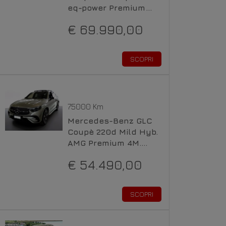
eq-power Premium
Pro 4M *VENDUTO*
€ 69.990,00
Elettrica / Diesel
SCOPRI
75000 Km
Mercedes-Benz GLC
Coupè 220d Mild Hyb.
AMG Premium 4M.
Diesel
€ 54.490,00
SCOPRI