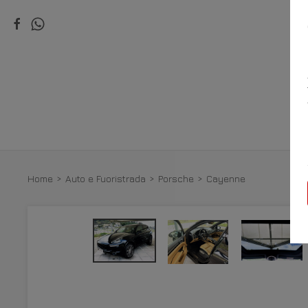
VI
Home
Auto e Fuoristrada
Porsche
Cayenne