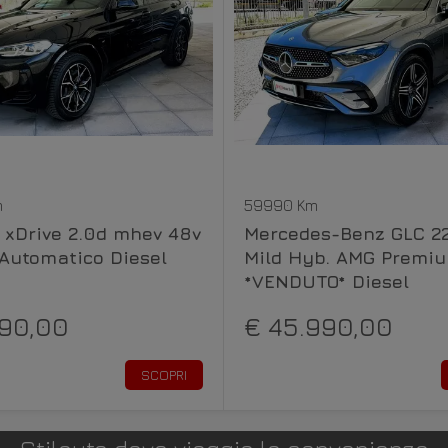
m
59990 Km
xDrive 2.0d mhev 48v
Mercedes-Benz GLC 2
Automatico Diesel
Mild Hyb. AMG Premi
*VENDUTO* Diesel
990,00
€ 45.990,00
SCOPRI