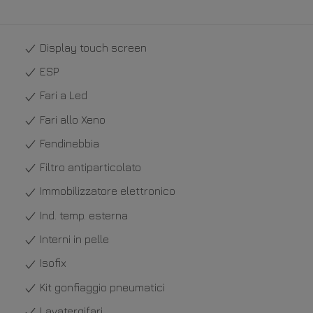
Display touch screen
ESP
Fari a Led
Fari allo Xeno
Fendinebbia
Filtro antiparticolato
Immobilizzatore elettronico
Ind. temp. esterna
Interni in pelle
Isofix
Kit gonfiaggio pneumatici
Lavatergifari