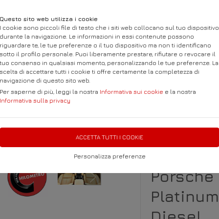
Questo sito web utilizza i cookie
I cookie sono piccoli file di testo che i siti web collocano sul tuo dispositivo
durante la navigazione. Le informazioni in essi contenute possono
riguardare te, le tue preferenze o il tuo dispositivo ma non ti identificano
sotto il profilo personale. Puoi liberamente prestare, rifiutare o revocare il
tuo consenso in qualsiasi momento, personalizzando le tue preferenze. La
scelta di accettare tutti i cookie ti offre certamente la completezza di
navigazione di questo sito web.
SUALIZZA TUTTE LE AUTO
Per saperne di più, leggi la nostra
PROFILO
Informativa sui cookie
CONTATTO
e la nostra
DOVE SI
Informativa sulla privacy
ACCETTA TUTTI I COOKIE
Personalizza preferenze
Porsche
Platinum
Diesel