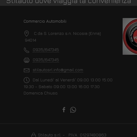
Stilauto dove viaggia la convenienza
Commercio Automobili
C.da S. Lorenzo s.n. Nicosia (Enna)
94014
0935/647345
0935/647345
stilautosrl.info@gmail.com
Dal Lunedi' al Venerdi' 09.00 13.00 15:00
19:30 - Sabato 09:00 13:00 16:00 17:30
Domenica Chiuso.
Stilauto s.r.l. - P.IVA 01297480863