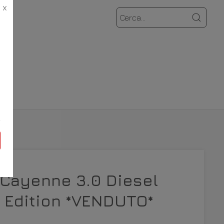
X
AMO
 Cayenne 3.0 Diesel
 Edition *VENDUTO*