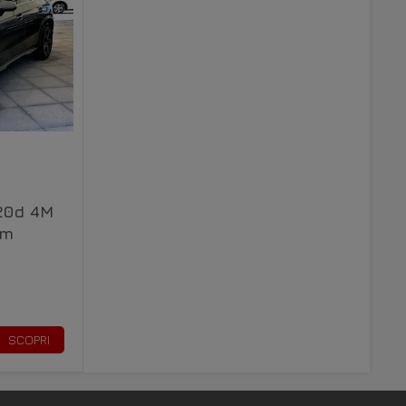
20d 4M
um
SCOPRI