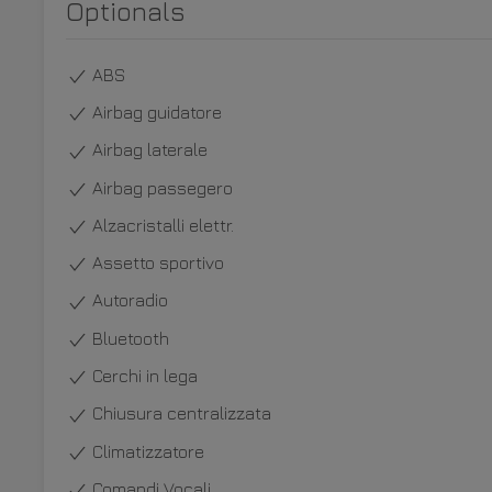
Optionals
ABS
Airbag guidatore
Airbag laterale
Airbag passegero
Alzacristalli elettr.
Assetto sportivo
Autoradio
Bluetooth
Cerchi in lega
Chiusura centralizzata
Climatizzatore
Comandi Vocali