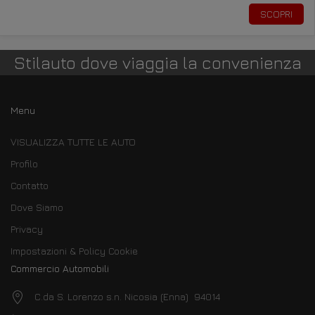
SCOPRI
Stilauto dove viaggia la convenienza
Menu
VISUALIZZA TUTTE LE AUTO
Profilo
Contatto
Dove Siamo
Privacy
Impostazioni & Policy Cookie
Commercio Automobili
C.da S. Lorenzo s.n. Nicosia (Enna) 94014