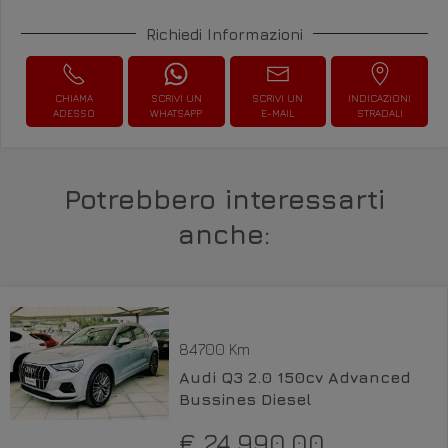
Richiedi Informazioni
CHIAMA
SCRIVI UN
SCRIVI UN
INDICAZIONI
ADESSO
WHATSAPP
E-MAIL
STRADALI
Potrebbero interessarti
anche:
84700 Km
Audi Q3 2.0 150cv Advanced
Bussines Diesel
€ 24.990,00