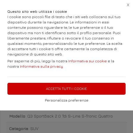
X
Questo sito web utilizza i cookie
I cookie sono piccoli file di testo che i siti web collocano sul tuo
dispositivo durante la navigazione. Le informazioni in essi
contenute possono riguardare te, le tue preferenze o il tuo
Home
Auto e Fuoristrada
Audi
Q3
dispositivo ma non ti identificano sotto il profilo personale. Puoi
liberamente prestare, rifiutare o revocare il tuo consenso in
qualsiasi momento, personalizzando le tue preferenze. La scelta
di accettare tutti i cookie ti offre certamente la completezza di
navigazione di questo sito web.
Per saperne di più, leggi la nostra
Informativa sui cookie
e la
nostra
Informativa sulla privacy
Audi Q3 SportBack 2.0 Tdi S-
Line S-Tronic Quattro Diesel
ACCETTA TUTTI I COOKIE
Personalizza preferenze
Marca
: Audi
Modello
: Q3 SportBack 2.0 Tdi S-Line S-Tronic Quattro
Categoria
: SUV