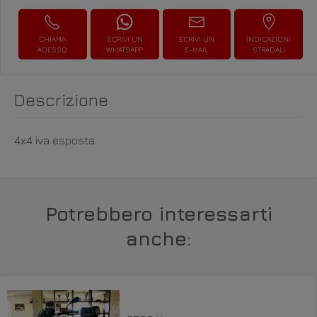
CHIAMA
SCRIVI UN
SCRIVI UN
INDICAZIONI
ADESSO
WHATSAPP
E-MAIL
STRADALI
Descrizione
4x4 iva esposta.
Potrebbero interessarti
anche: