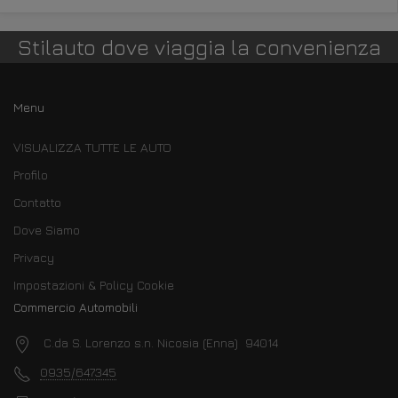
Stilauto dove viaggia la convenienza
Menu
VISUALIZZA TUTTE LE AUTO
Profilo
Contatto
Dove Siamo
Privacy
Impostazioni & Policy Cookie
Commercio Automobili
C.da S. Lorenzo s.n. Nicosia (Enna) 94014
0935/647345