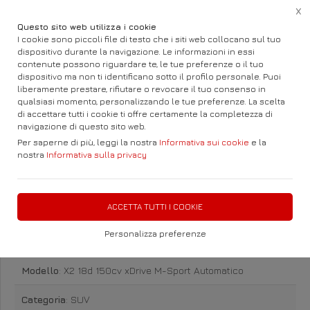
X
Questo sito web utilizza i cookie
I cookie sono piccoli file di testo che i siti web collocano sul tuo
dispositivo durante la navigazione. Le informazioni in essi
contenute possono riguardare te, le tue preferenze o il tuo
Home
Auto e Fuoristrada
BMW
X2
dispositivo ma non ti identificano sotto il profilo personale. Puoi
liberamente prestare, rifiutare o revocare il tuo consenso in
qualsiasi momento, personalizzando le tue preferenze. La scelta
di accettare tutti i cookie ti offre certamente la completezza di
navigazione di questo sito web.
Per saperne di più, leggi la nostra
Informativa sui cookie
e la
nostra
Informativa sulla privacy
BMW X2 18d 150cv xDrive M-
Sport Automatico Diesel
ACCETTA TUTTI I COOKIE
Personalizza preferenze
Marca
: BMW
Modello
: X2 18d 150cv xDrive M-Sport Automatico
Categoria
: SUV