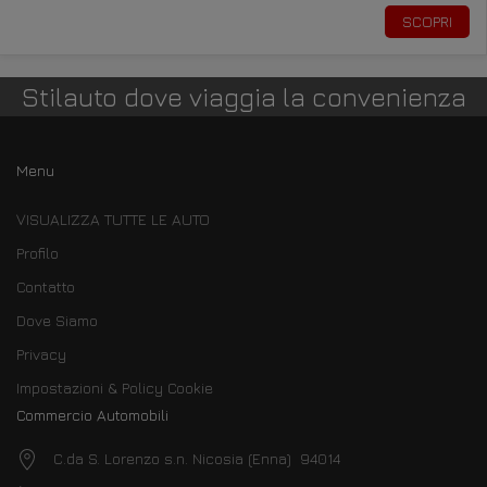
SCOPRI
Stilauto dove viaggia la convenienza
Menu
VISUALIZZA TUTTE LE AUTO
Profilo
Contatto
Dove Siamo
Privacy
Impostazioni & Policy Cookie
Commercio Automobili
C.da S. Lorenzo s.n. Nicosia (Enna) 94014