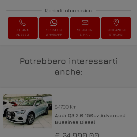
Richiedi Informazioni
CHIAMA
SCRIVI UN
SCRIVI UN
INDICAZIONI
ADESSO
WHATSAPP
E-MAIL
STRADALI
Potrebbero interessarti
anche:
84700 Km
Audi Q3 2.0 150cv Advanced
Bussines Diesel
€ 24.990,00