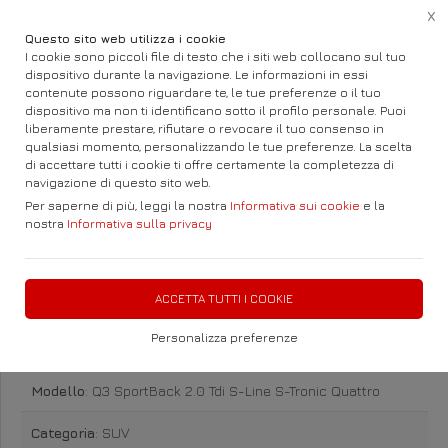
X
Questo sito web utilizza i cookie
I cookie sono piccoli file di testo che i siti web collocano sul tuo
dispositivo durante la navigazione. Le informazioni in essi
contenute possono riguardare te, le tue preferenze o il tuo
Home
Auto e Fuoristrada
Audi
Q3
dispositivo ma non ti identificano sotto il profilo personale. Puoi
liberamente prestare, rifiutare o revocare il tuo consenso in
qualsiasi momento, personalizzando le tue preferenze. La scelta
di accettare tutti i cookie ti offre certamente la completezza di
navigazione di questo sito web.
Per saperne di più, leggi la nostra
Informativa sui cookie
e la
nostra
Informativa sulla privacy
Audi Q3 SportBack 2.0 Tdi S-
Line S-Tronic Quattro Diesel
ACCETTA TUTTI I COOKIE
Personalizza preferenze
Marca
: Audi
Modello
: Q3 SportBack 2.0 Tdi S-Line S-Tronic Quattro
Categoria
: SUV