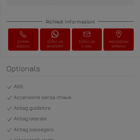
Richiedi Informazioni
CHIAMA
SCRIVI UN
SCRIVI UN
INDICAZIONI
ADESSO
WHATSAPP
E-MAIL
STRADALI
Optionals
ABS
Accensione senza chiave
Airbag guidatore
Airbag laterale
Airbag passegero
Alzacristalli elettr.