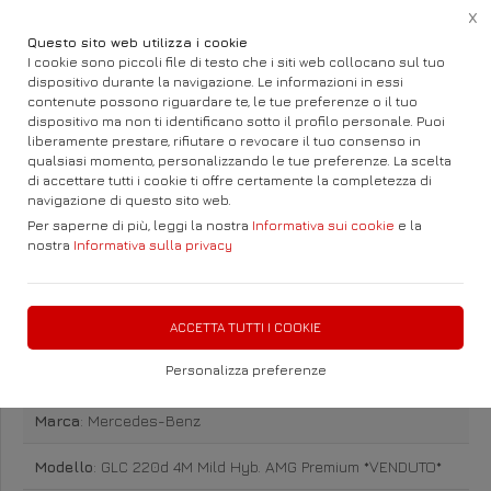
X
Questo sito web utilizza i cookie
I cookie sono piccoli file di testo che i siti web collocano sul tuo
dispositivo durante la navigazione. Le informazioni in essi
contenute possono riguardare te, le tue preferenze o il tuo
Home
Auto e Fuoristrada
Mercedes-Benz
GLC
dispositivo ma non ti identificano sotto il profilo personale. Puoi
liberamente prestare, rifiutare o revocare il tuo consenso in
qualsiasi momento, personalizzando le tue preferenze. La scelta
di accettare tutti i cookie ti offre certamente la completezza di
navigazione di questo sito web.
Per saperne di più, leggi la nostra
Informativa sui cookie
e la
nostra
Informativa sulla privacy
Mercedes-Benz GLC 220d 4M
Mild Hyb. AMG Premium
ACCETTA TUTTI I COOKIE
*VENDUTO* Diesel
Personalizza preferenze
Marca
: Mercedes-Benz
Modello
: GLC 220d 4M Mild Hyb. AMG Premium *VENDUTO*