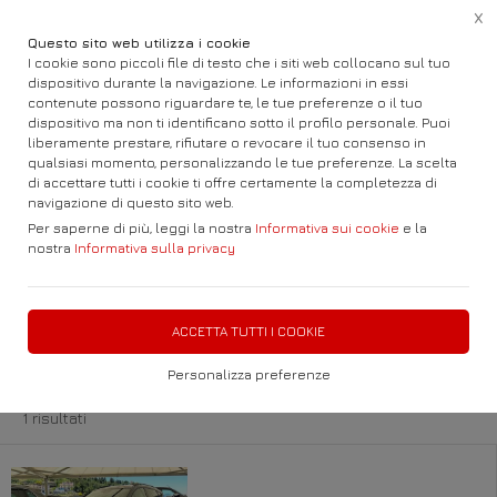
X
Questo sito web utilizza i cookie
I cookie sono piccoli file di testo che i siti web collocano sul tuo
dispositivo durante la navigazione. Le informazioni in essi
contenute possono riguardare te, le tue preferenze o il tuo
dispositivo ma non ti identificano sotto il profilo personale. Puoi
Home
Auto e Fuoristrada
Cupra
liberamente prestare, rifiutare o revocare il tuo consenso in
qualsiasi momento, personalizzando le tue preferenze. La scelta
di accettare tutti i cookie ti offre certamente la completezza di
Visitando il nostro parco troverete AUTO
navigazione di questo sito web.
Nuove Km 0 e Usato
Per saperne di più, leggi la nostra
Informativa sui cookie
e la
nostra
Informativa sulla privacy
FILTRA
ACCETTA TUTTI I COOKIE
Cupra
Personalizza preferenze
1 risultati