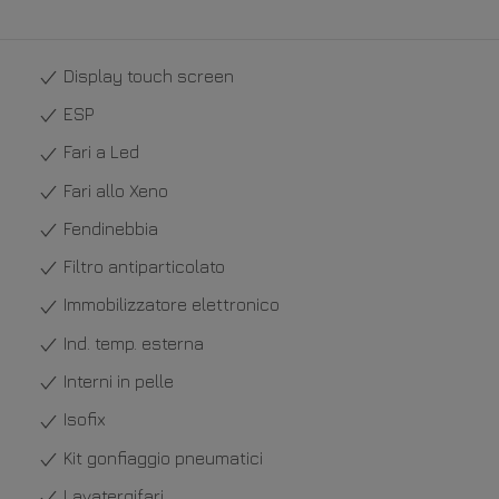
Display touch screen
ESP
Fari a Led
Fari allo Xeno
Fendinebbia
Filtro antiparticolato
Immobilizzatore elettronico
Ind. temp. esterna
Interni in pelle
Isofix
Kit gonfiaggio pneumatici
Lavatergifari