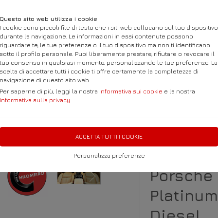
Questo sito web utilizza i cookie
I cookie sono piccoli file di testo che i siti web collocano sul tuo dispositivo
durante la navigazione. Le informazioni in essi contenute possono
riguardare te, le tue preferenze o il tuo dispositivo ma non ti identificano
sotto il profilo personale. Puoi liberamente prestare, rifiutare o revocare il
tuo consenso in qualsiasi momento, personalizzando le tue preferenze. La
scelta di accettare tutti i cookie ti offre certamente la completezza di
navigazione di questo sito web.
SUALIZZA TUTTE LE AUTO
Per saperne di più, leggi la nostra
PROFILO
Informativa sui cookie
CONTATTO
e la nostra
DOVE SI
Informativa sulla privacy
ACCETTA TUTTI I COOKIE
Personalizza preferenze
Porsche
Platinum
Diesel