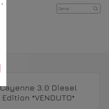
X
AMO
 Cayenne 3.0 Diesel
 Edition *VENDUTO*