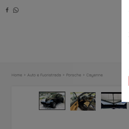
VI
Home
Auto e Fuoristrada
Porsche
Cayenne