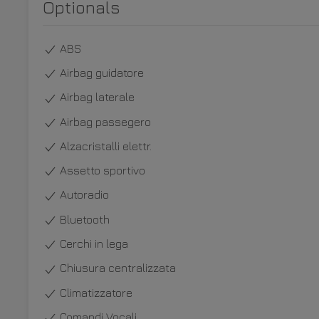
Optionals
ABS
Airbag guidatore
Airbag laterale
Airbag passegero
Alzacristalli elettr.
Assetto sportivo
Autoradio
Bluetooth
Cerchi in lega
Chiusura centralizzata
Climatizzatore
Comandi Vocali