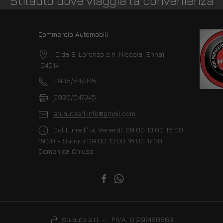
Stilauto dove viaggia la convenienza
Commercio Automobili
C.da S. Lorenzo s.n. Nicosia (Enna)
94014
0935/647345
0935/647345
stilautosrl.info@gmail.com
Dal Lunedi' al Venerdi' 09.00 13.00 15:00
19:30 - Sabato 09:00 13:00 16:00 17:30
Domenica Chiuso.
Stilauto s.r.l. - P.IVA 01297480863