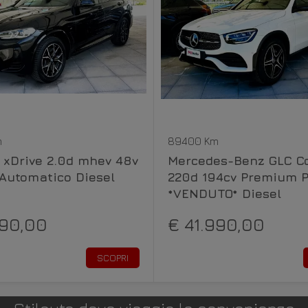
m
89400 Km
xDrive 2.0d mhev 48v
Mercedes-Benz GLC C
Automatico Diesel
220d 194cv Premium P
*VENDUTO* Diesel
990,00
€ 41.990,00
SCOPRI