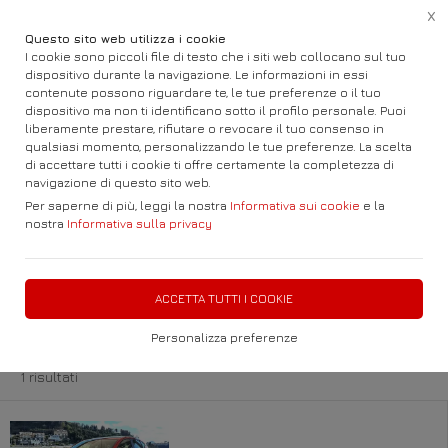
X
Questo sito web utilizza i cookie
I cookie sono piccoli file di testo che i siti web collocano sul tuo
dispositivo durante la navigazione. Le informazioni in essi
contenute possono riguardare te, le tue preferenze o il tuo
dispositivo ma non ti identificano sotto il profilo personale. Puoi
Home
Auto e Fuoristrada
Renault
Captur
liberamente prestare, rifiutare o revocare il tuo consenso in
qualsiasi momento, personalizzando le tue preferenze. La scelta
di accettare tutti i cookie ti offre certamente la completezza di
Visitando il nostro parco troverete AUTO
navigazione di questo sito web.
Nuove Km 0 e Usato
Per saperne di più, leggi la nostra
Informativa sui cookie
e la
nostra
Informativa sulla privacy
FILTRA
ACCETTA TUTTI I COOKIE
Renault Captur
Personalizza preferenze
1 risultati