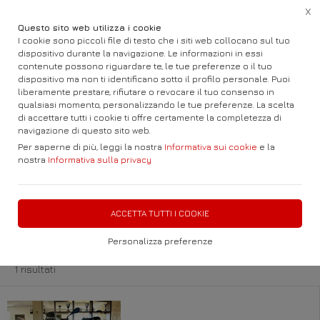
X
Questo sito web utilizza i cookie
I cookie sono piccoli file di testo che i siti web collocano sul tuo
dispositivo durante la navigazione. Le informazioni in essi
contenute possono riguardare te, le tue preferenze o il tuo
dispositivo ma non ti identificano sotto il profilo personale. Puoi
Home
Auto e Fuoristrada
BMW
123
liberamente prestare, rifiutare o revocare il tuo consenso in
qualsiasi momento, personalizzando le tue preferenze. La scelta
di accettare tutti i cookie ti offre certamente la completezza di
Visitando il nostro parco troverete AUTO
navigazione di questo sito web.
Nuove Km 0 e Usato
Per saperne di più, leggi la nostra
Informativa sui cookie
e la
nostra
Informativa sulla privacy
FILTRA
ACCETTA TUTTI I COOKIE
BMW 123
Personalizza preferenze
1 risultati