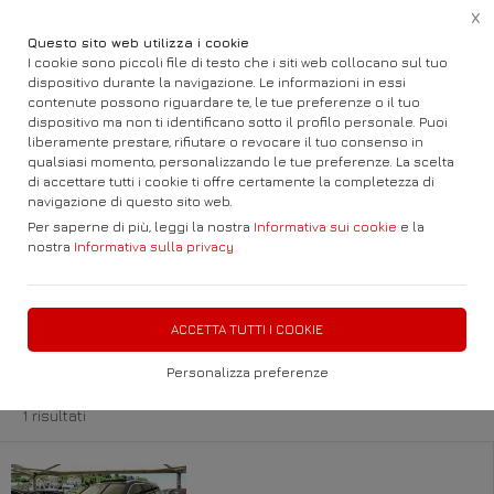
X
Questo sito web utilizza i cookie
I cookie sono piccoli file di testo che i siti web collocano sul tuo
dispositivo durante la navigazione. Le informazioni in essi
contenute possono riguardare te, le tue preferenze o il tuo
dispositivo ma non ti identificano sotto il profilo personale. Puoi
Home
Auto e Fuoristrada
BMW
X1
liberamente prestare, rifiutare o revocare il tuo consenso in
qualsiasi momento, personalizzando le tue preferenze. La scelta
di accettare tutti i cookie ti offre certamente la completezza di
Visitando il nostro parco troverete AUTO
navigazione di questo sito web.
Nuove Km 0 e Usato
Per saperne di più, leggi la nostra
Informativa sui cookie
e la
nostra
Informativa sulla privacy
FILTRA
ACCETTA TUTTI I COOKIE
BMW X1
Personalizza preferenze
1 risultati